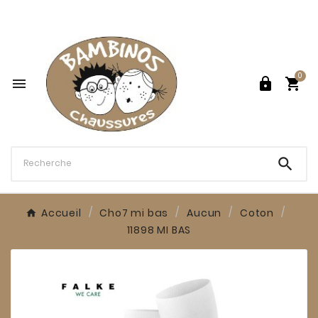

0




Accueil
Cho7 mi bas
Aucun
Coton
11898 MI BAS