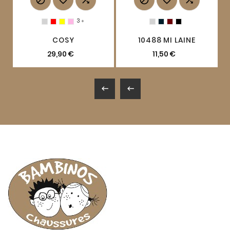






3

COSY
10488 MI LAINE
29,90 €
11,50 €

