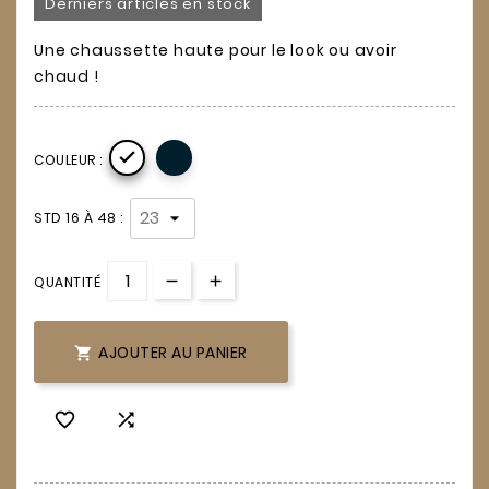
Derniers articles en stock
Une chaussette haute pour le look ou avoir
chaud !

COULEUR :
STD 16 À 48 :
QUANTITÉ
AJOUTER AU PANIER


