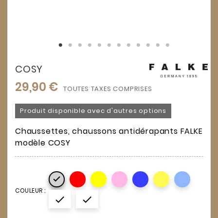
COSY
29,90 €
TOUTES TAXES COMPRISES
Produit disponible avec d'autres options
Chaussettes, chaussons antidérapants FALKE
modèle COSY

COULEUR :

