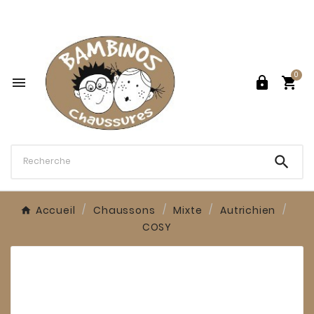

0




Accueil
Chaussons
Mixte
Autrichien
COSY