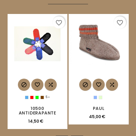
favorite_border
favorite_border






5

10500
PAUL
ANTIDERAPANTE
45,00 €
14,50 €