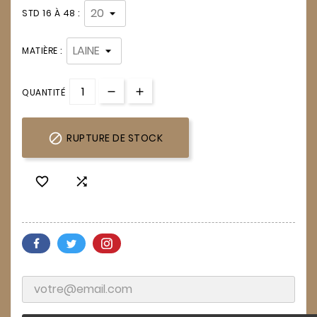
STD 16 À 48 :
MATIÈRE :
QUANTITÉ

RUPTURE DE STOCK

