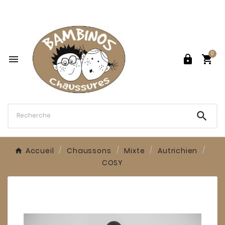

0




Accueil
Chaussons
Mixte
Autrichien
COSY