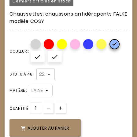
Derniers articles en stock
Chaussettes, chaussons antidérapants FALKE
modèle COSY

COULEUR :


STD 16 À 48 :
MATIÈRE :
QUANTITÉ
AJOUTER AU PANIER
