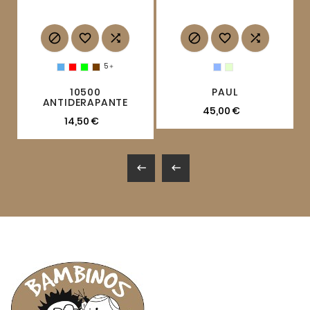






5

10500
PAUL
ANTIDERAPANTE
45,00 €
14,50 €

