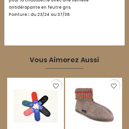
pour la chaussette avec une semelle
antidérapante en feutre gris.
Pointure
:
du 23/24 au 37/38
Vous Aimerez Aussi
favorite_border
favorite_border