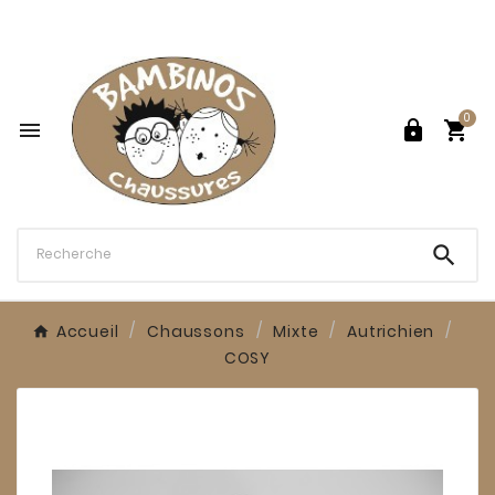

0




Accueil
Chaussons
Mixte
Autrichien
COSY