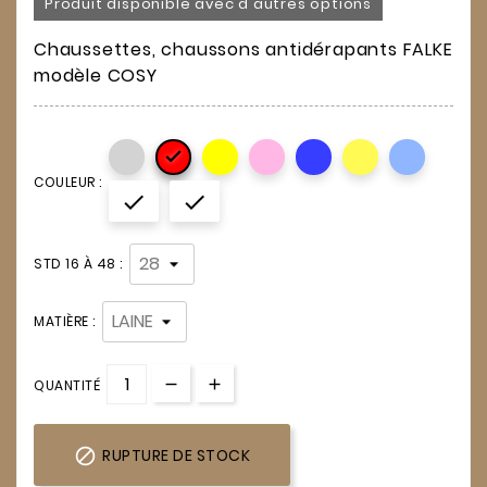
Produit disponible avec d'autres options
Chaussettes, chaussons antidérapants FALKE
modèle COSY

COULEUR :


STD 16 À 48 :
MATIÈRE :
QUANTITÉ

RUPTURE DE STOCK