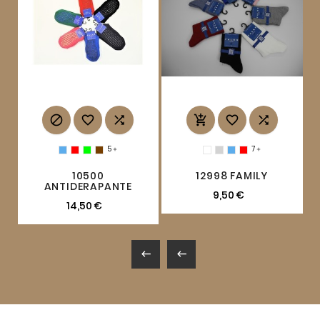






5
7


10500
12998 FAMILY
ANTIDERAPANTE
9,50 €
14,50 €

