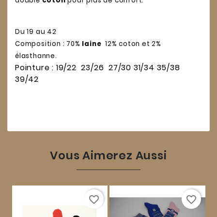
doublé
coton
pour plus de confort.
Du 19 au 42
Composition : 70%
laine
12% coton et 2%
élasthanne.
Pointure : 19/22 23/26 27/30 31/34 35/38
39/42
Vous Aimerez Aussi
favorite_border
favorite_border