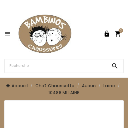

0




Accueil
Cho7 Chaussette
Aucun
Laine
10488 MI LAINE