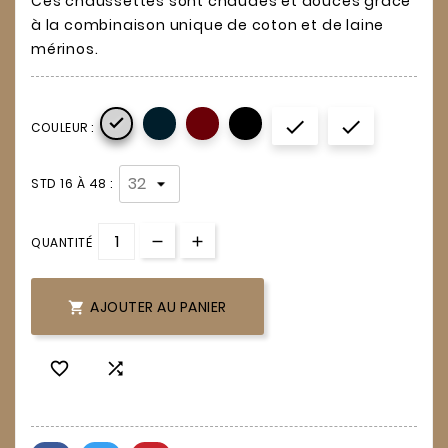
Ces chaussettes sont chaudes et douces grâce
à la combinaison unique de coton et de laine
mérinos.



COULEUR :
STD 16 À 48 :
QUANTITÉ
AJOUTER AU PANIER


