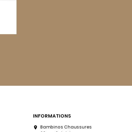
INFORMATIONS
Bambinos Chaussures
location_on