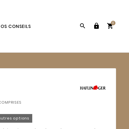
0



OS CONSEILS
COMPRISES
autres options