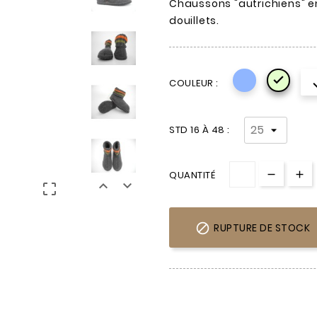
Chaussons "autrichiens" e
douillets.

COULEUR :
STD 16 À 48 :
QUANTITÉ




RUPTURE DE STOCK