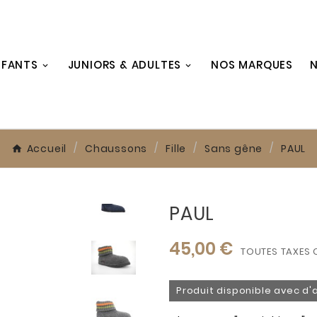
NFANTS
JUNIORS & ADULTES
NOS MARQUES
N
Accueil
Chaussons
Fille
Sans gêne
PAUL
PAUL
45,00 €
TOUTES TAXES 
Produit disponible avec d'