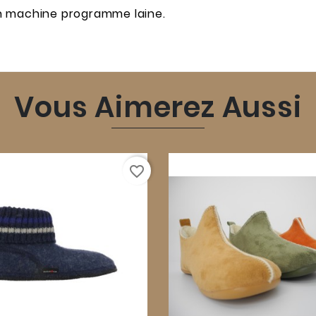
n machine programme laine.
Vous Aimerez Aussi
favorite_border