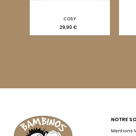
COSY
29,90 €
NOTRE SO
Mentions 