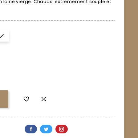
n laine vierge. Chauds, extrêmement souple et


