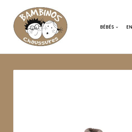
BÉBÉS
E