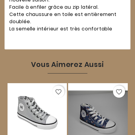
Facile à enfiler grâce au zip latéral.
Cette chaussure en toile est entièrement
doublée.
La semelle intérieur est très confortable
Vous Aimerez Aussi
favorite_border
favorite_border