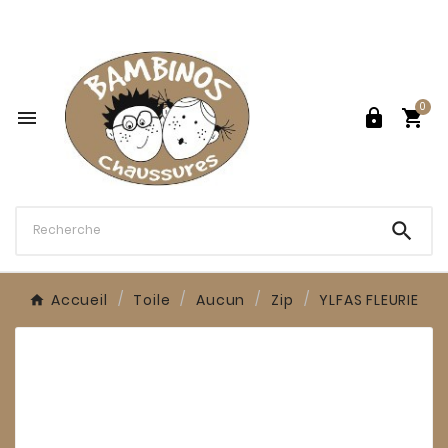

0




Accueil
Toile
Aucun
Zip
YLFAS FLEURIE