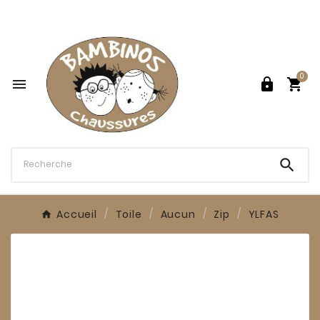

0




Accueil
Toile
Aucun
Zip
YLFAS