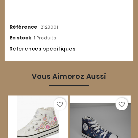
Référence
2128001
En stock
1 Produits
Références spécifiques
Vous Aimerez Aussi
favorite_border
favorite_border