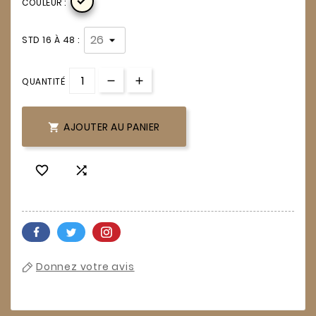

COULEUR :
STD 16 À 48 :
QUANTITÉ
AJOUTER AU PANIER



Donnez votre avis