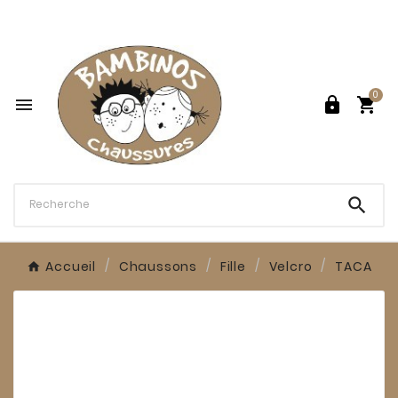

0




Accueil
Chaussons
Fille
Velcro
TACA