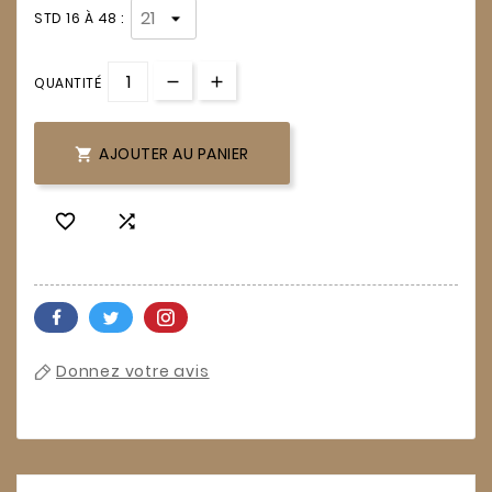
STD 16 À 48 :
QUANTITÉ
AJOUTER AU PANIER



Donnez votre avis