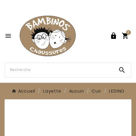

0




Accueil
Layette
Aucun
Cuir
LEDINO