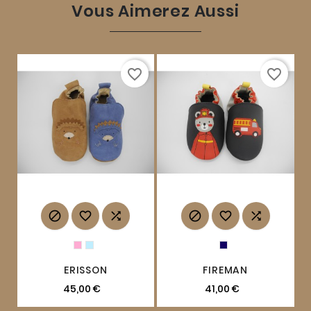
Vous Aimerez Aussi
favorite_border
favorite_border






ERISSON
FIREMAN
45,00 €
41,00 €