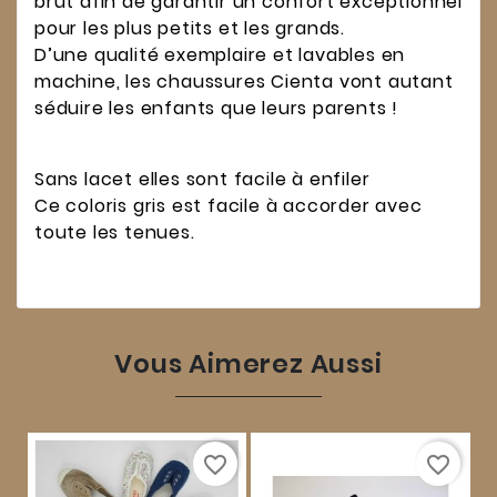
brut afin de garantir un confort exceptionnel
pour les plus petits et les grands.
D’une qualité exemplaire et lavables en
machine, les chaussures Cienta vont autant
séduire les enfants que leurs parents !
Sans lacet elles sont facile à enfiler
Ce coloris gris est facile à accorder avec
toute les tenues.
Vous Aimerez Aussi
favorite_border
favorite_border