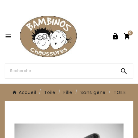

0




Accueil
Toile
Fille
Sans gêne
TOILE