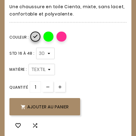
Une chaussure en toile Cienta, mixte, sans lacet,
confortable et polyvalente.

COULEUR :
STD 16 À 48 :
MATIÈRE :
QUANTITÉ
AJOUTER AU PANIER


