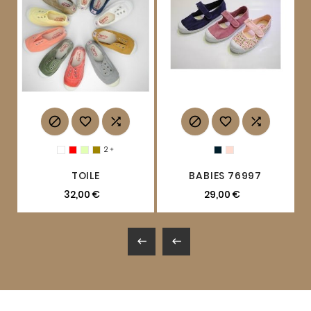






2

TOILE
BABIES 76997
32,00 €
29,00 €

