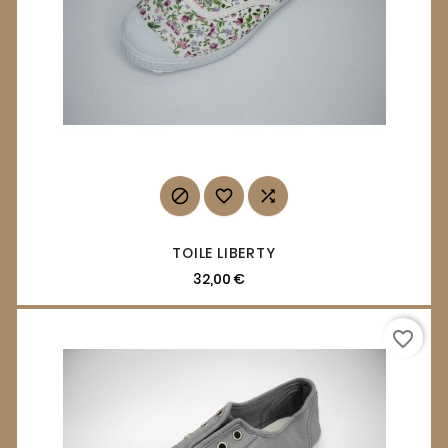



TOILE LIBERTY
32,00 €
favorite_border