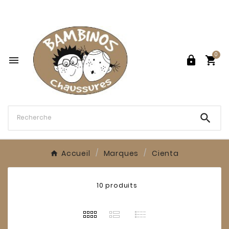

0




Accueil
Marques
Cienta
10 produits