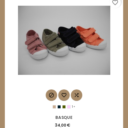
favorite_border



1

BASQUE
34,00 €