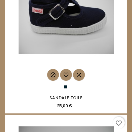



SANDALE TOILE
25,00 €
favorite_border