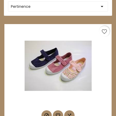

Pertinence
favorite_border


