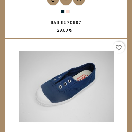
BABIES 76997
29,00 €
favorite_border