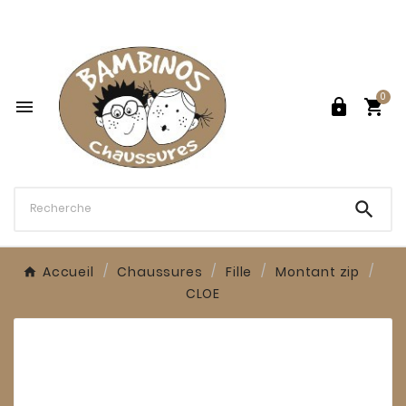

0




Accueil
Chaussures
Fille
Montant zip
CLOE