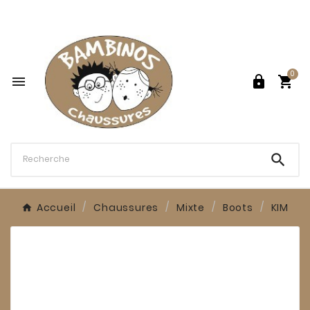

0




Accueil
Chaussures
Mixte
Boots
KIM