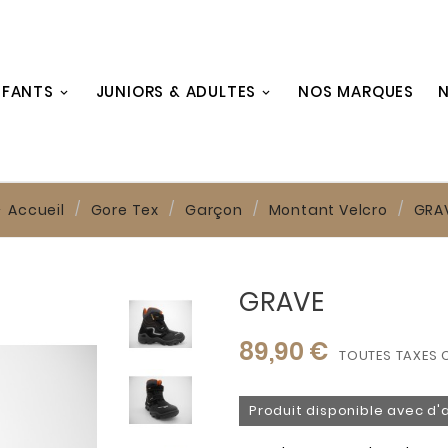
NFANTS
JUNIORS & ADULTES
NOS MARQUES
N
Accueil
Gore Tex
Garçon
Montant Velcro
GRA
GRAVE
89,90 €
TOUTES TAXES 
Produit disponible avec d'