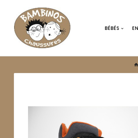
BÉBÉS
E