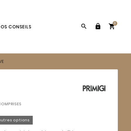
0



OS CONSEILS
VE
COMPRISES
autres options