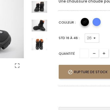
Une chaussure chaude pour 

COULEUR :
STD 16 À 48 :
QUANTITÉ


RUPTURE DE STOCK