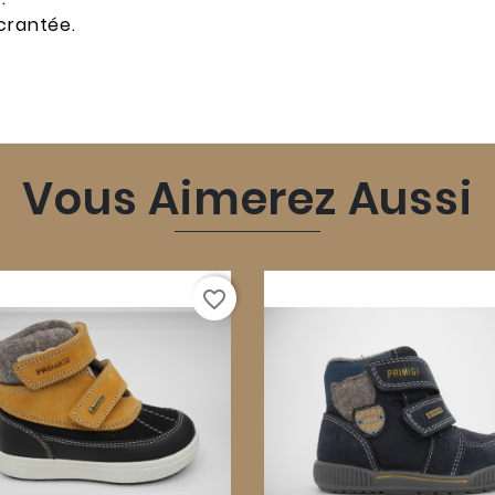
crantée.
Vous Aimerez Aussi
favorite_border