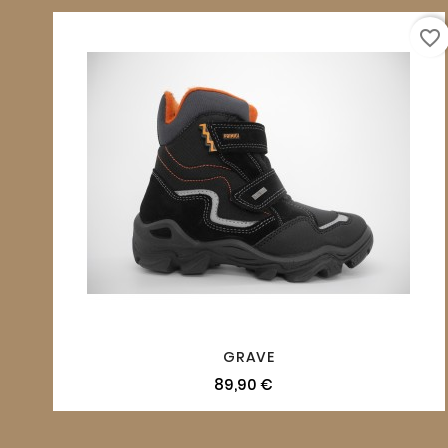
favorite_border
GRAVE
89,90 €