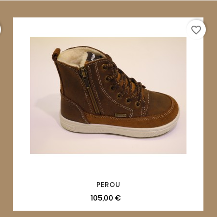
favorite_border
PEROU
105,00 €