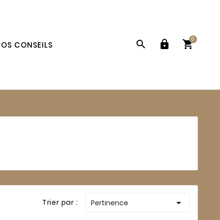
0



OS CONSEILS

Trier par :
Pertinence