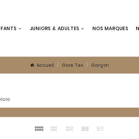
NFANTS
JUNIORS & ADULTES
NOS MARQUES
N
Accueil
Gore Tex
Garçon
lcro