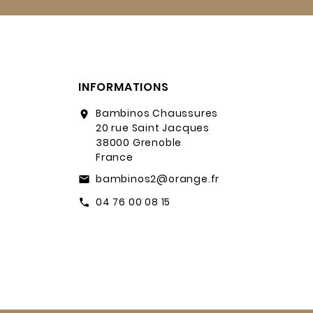
INFORMATIONS
Bambinos Chaussures
location_on
20 rue Saint Jacques
38000 Grenoble
France
bambinos2@orange.fr
email
04 76 00 08 15
call