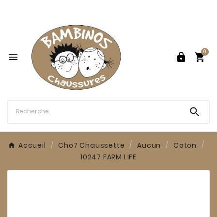

0




Accueil
Cho7 Chaussette
Aucun
Coton
10247 FARM LIFE