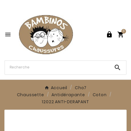

0




Accueil
Cho7
Chaussette
Antidérapante
Coton
12022 ANTI-DERAPANT