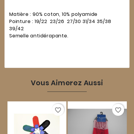
Matière : 90% coton, 10% polyamide
Pointure : 19/22 23/26 27/30 31/34 35/38
39/42
Semelle antidérapante.
Vous Aimerez Aussi
favorite_border
favorite_border