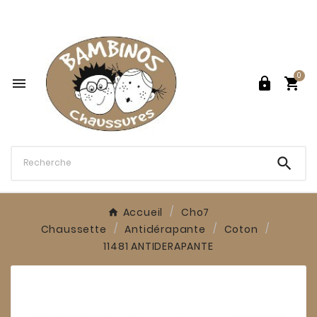

0




Accueil
Cho7
Chaussette
Antidérapante
Coton
11481 ANTIDERAPANTE