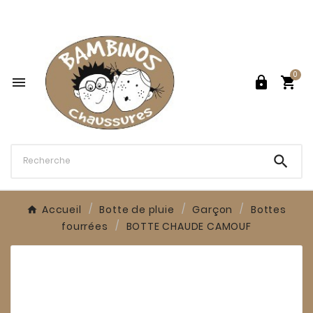

0




Accueil
Botte de pluie
Garçon
Bottes
fourrées
BOTTE CHAUDE CAMOUF