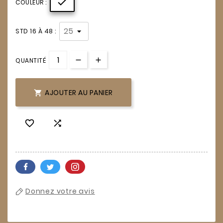

COULEUR :
STD 16 À 48 :
QUANTITÉ
AJOUTER AU PANIER



Donnez votre avis