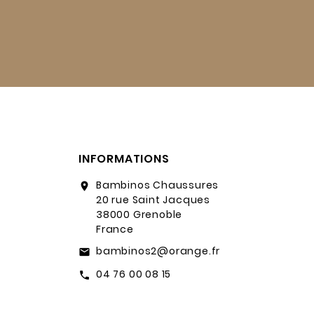
INFORMATIONS
Bambinos Chaussures
location_on
20 rue Saint Jacques
38000 Grenoble
France
bambinos2@orange.fr
email
04 76 00 08 15
call