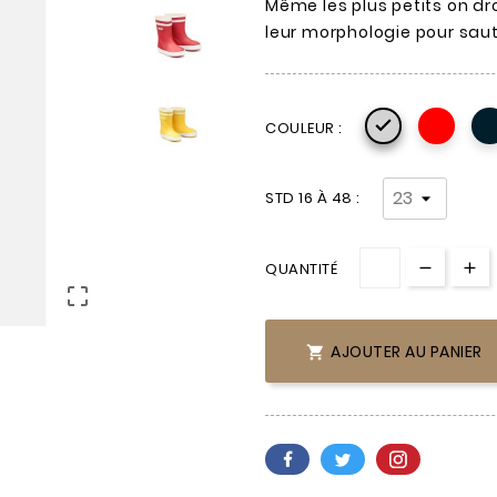
Même les plus petits on dr
leur morphologie pour saut

COULEUR :
STD 16 À 48 :
QUANTITÉ

AJOUTER AU PANIER
