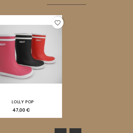
favorite_border
LOLLY POP
47,00 €