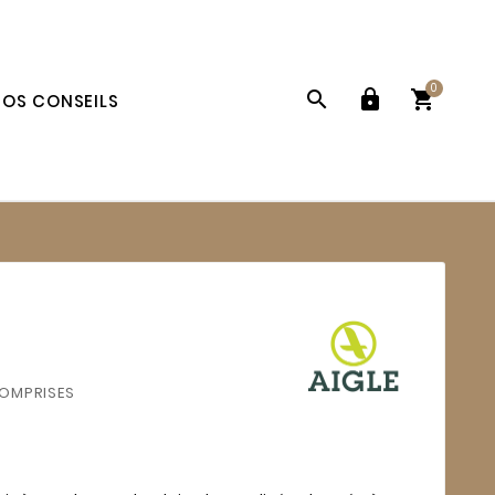
0



OS CONSEILS
COMPRISES