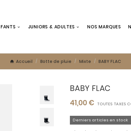
NFANTS
JUNIORS & ADULTES
NOS MARQUES
N
Accueil
Botte de pluie
Mixte
BABY FLAC
BABY FLAC
41,00 €
TOUTES TAXES 
Derniers articles en stock