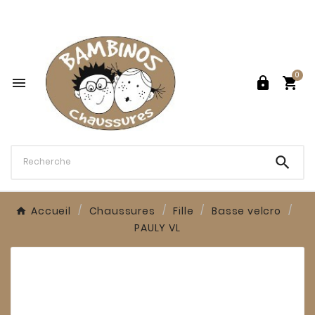

0




Accueil
Chaussures
Fille
Basse velcro
PAULY VL