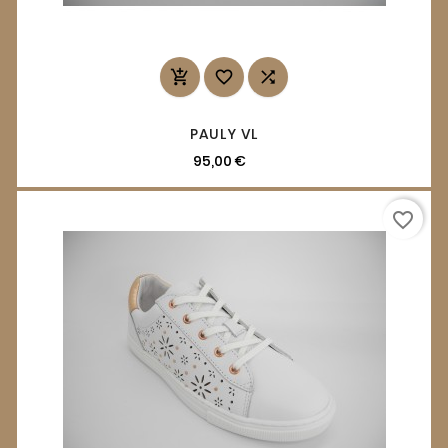



PAULY VL
95,00 €
favorite_border