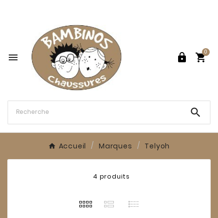

0




Accueil
Marques
Telyoh
4 produits