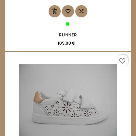



RUNNER
109,00 €
favorite_border