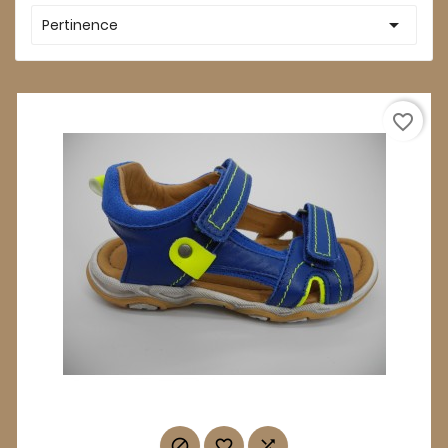

Pertinence
favorite_border


