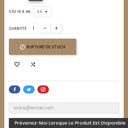
STD 16 À 48 :
QUANTITÉ

RUPTURE DE STOCK


Prévenez-Moi Lorsque Le Produit Est Disponible