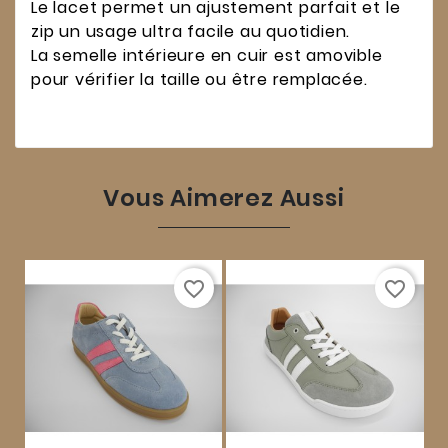
Le lacet permet un ajustement parfait et le
zip un usage ultra facile au quotidien.
La semelle intérieure en cuir est amovible
pour vérifier la taille ou être remplacée.
Vous Aimerez Aussi
favorite_border
favorite_border