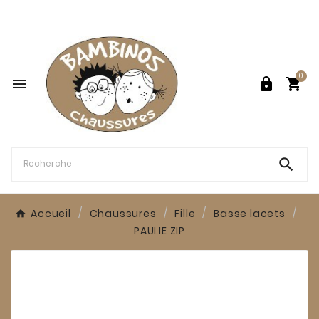

0




Accueil
Chaussures
Fille
Basse lacets
PAULIE ZIP