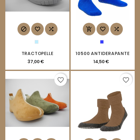






TRACTOPELLE
10500 ANTIDERAPANTE
37,00 €
14,50 €
favorite_border
favorite_border