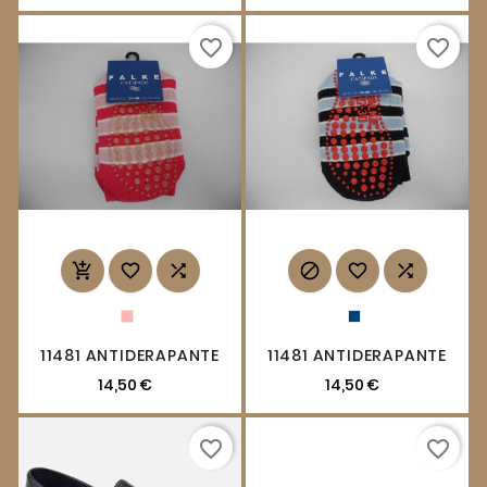
favorite_border
favorite_border






11481 ANTIDERAPANTE
11481 ANTIDERAPANTE
14,50 €
14,50 €
favorite_border
favorite_border