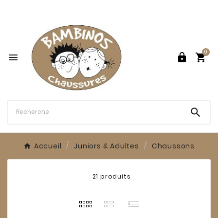

0




Accueil
Juniors & Adultes
Chaussons
21 produits