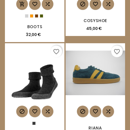






COSYSHOE
BOOTS
45,00 €
32,00 €
favorite_border
favorite_border






RIANA