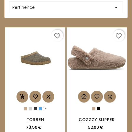

Pertinence
favorite_border
favorite_border






1

TORBEN
COZZZY SLIPPER
73,50 €
52,00 €