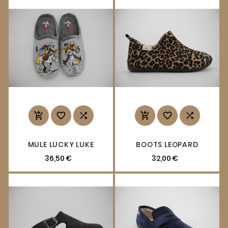






MULE LUCKY LUKE
BOOTS LEOPARD
36,50 €
32,00 €