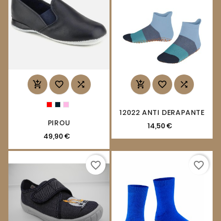






12022 ANTI DERAPANTE
PIROU
14,50 €
49,90 €
favorite_border
favorite_border