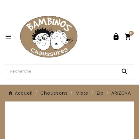

0




Accueil
Chaussons
Mixte
Zip
ARIZONA