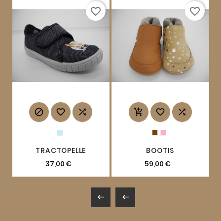
favorite_border
favorite_border






TRACTOPELLE
BOOTIS
37,00 €
59,00 €

