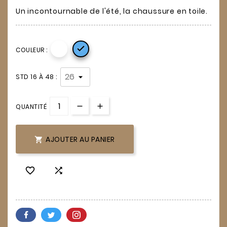
Un incontournable de l'été, la chaussure en toile.

COULEUR :
STD 16 À 48 :
QUANTITÉ
AJOUTER AU PANIER


