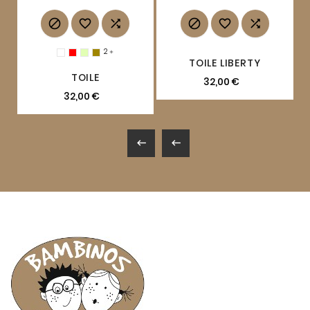






2

TOILE LIBERTY
TOILE
32,00 €
32,00 €

