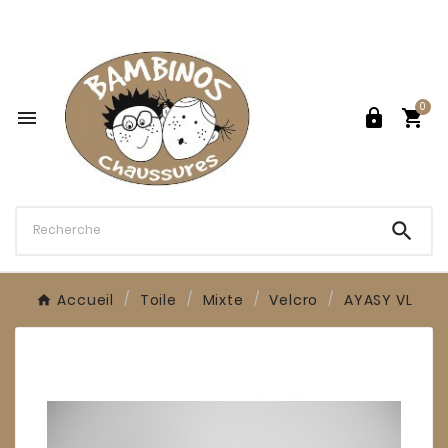

0




Accueil
Toile
Mixte
Velcro
AYASY VL