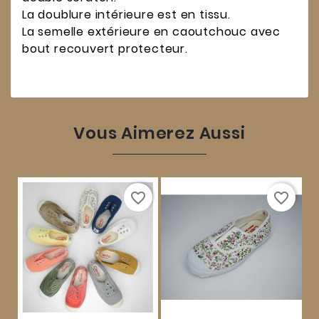
La doublure intérieure est en tissu.
La semelle extérieure en caoutchouc avec
bout recouvert protecteur.
Vous Aimerez Aussi
favorite_border
favorite_border