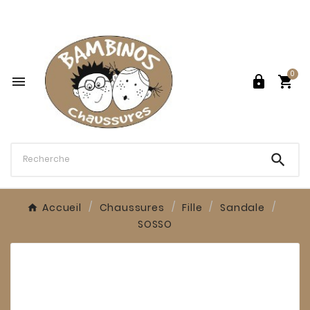

0




Accueil
Chaussures
Fille
Sandale
SOSSO