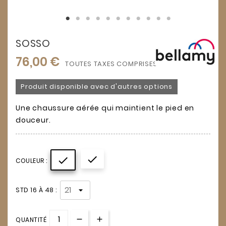
SOSSO
76,00 €
TOUTES TAXES COMPRISES
Produit disponible avec d'autres options
Une chaussure aérée qui maintient le pied en
douceur.


COULEUR :
STD 16 À 48 :
QUANTITÉ