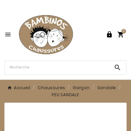

0




Accueil
Chaussures
Garçon
Sandale
PEU SANDALE