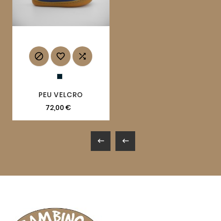



PEU VELCRO
72,00 €

