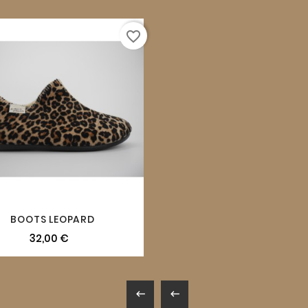
favorite_border
BOOTS LEOPARD
32,00 €

