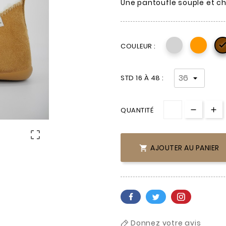
Une pantoufle souple et c
COULEUR :
STD 16 À 48 :
QUANTITÉ

AJOUTER AU PANIER

Donnez votre avis