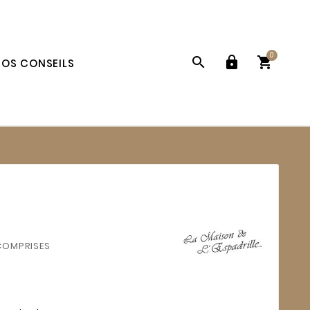
0



OS CONSEILS
COMPRISES