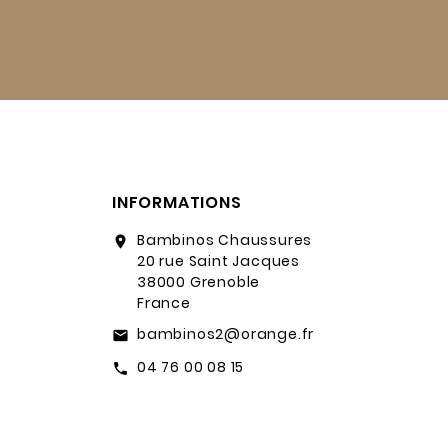
INFORMATIONS
Bambinos Chaussures
location_on
20 rue Saint Jacques
38000 Grenoble
France
bambinos2@orange.fr
email
04 76 00 08 15
call