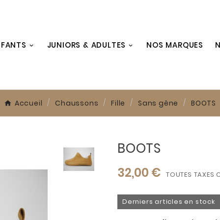
NFANTS
JUNIORS & ADULTES
NOS MARQUES
N
Accueil
Chaussons
Fille
Sans gêne
BOOTS
BOOTS
32,00 €
TOUTES TAXES 
Derniers articles en stock