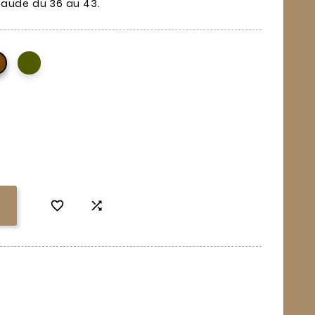
haude du 36 au 43.


