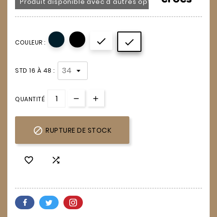
Produit disponible avec d'autres options


COULEUR :
STD 16 À 48 :
QUANTITÉ

RUPTURE DE STOCK

