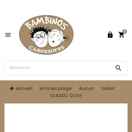

0




Accueil
Articles plage
Aucun
Sabot
CLASSIC CLOG