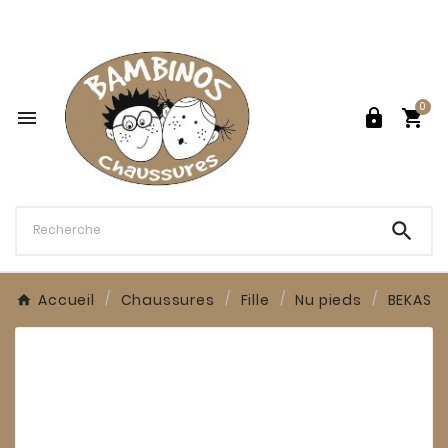

0




Accueil
Chaussures
Fille
Nu pieds
BEKAS