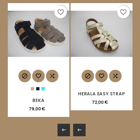
favorite_border
favorite_border






HERALA EASY STRAP
BEKA
72,00 €
79,00 €

