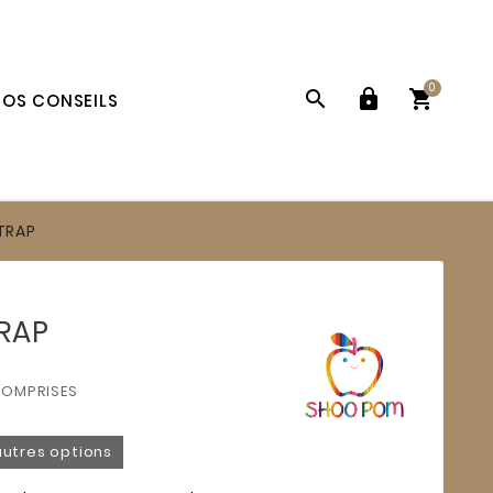
0



OS CONSEILS
TRAP
RAP
COMPRISES
autres options