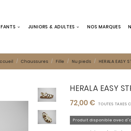
NFANTS
JUNIORS & ADULTES
NOS MARQUES
N
ccueil
Chaussures
Fille
Nu pieds
HERALA EASY S
HERALA EASY ST
72,00 €
TOUTES TAXES 
Produit disponible avec d'