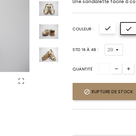
Une sandalette facile à c


COULEUR :
STD 16 À 48 :
QUANTITÉ


RUPTURE DE STOCK