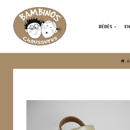
BÉBÉS
E
A