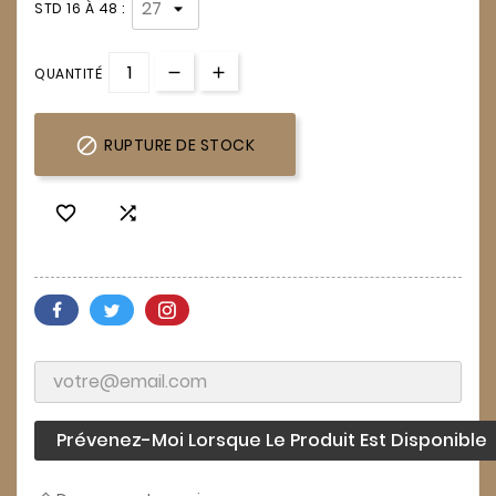
STD 16 À 48 :
QUANTITÉ

RUPTURE DE STOCK


Prévenez-Moi Lorsque Le Produit Est Disponible