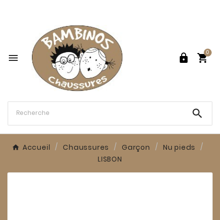

0




Accueil
Chaussures
Garçon
Nu pieds
LISBON