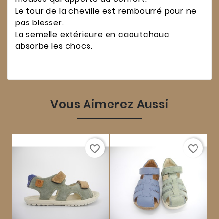
Le tour de la cheville est rembourré pour ne
pas blesser.
La semelle extérieure en caoutchouc
absorbe les chocs.
Vous Aimerez Aussi
favorite_border
favorite_border