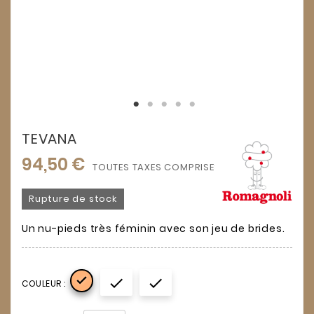
TEVANA
94,50 €
TOUTES TAXES COMPRISES
Rupture de stock
Un nu-pieds très féminin avec son jeu de brides.



COULEUR :