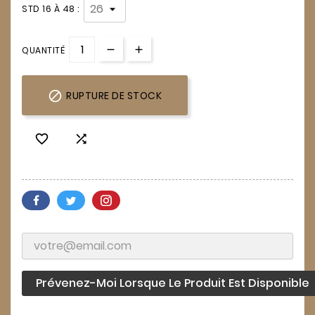
STD 16 À 48 :
QUANTITÉ

RUPTURE DE STOCK


Prévenez-Moi Lorsque Le Produit Est Disponible