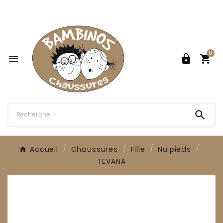

0




Accueil
Chaussures
Fille
Nu pieds
TEVANA