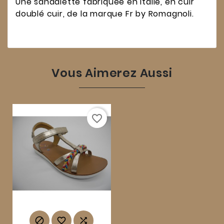
Une sandalette fabriquée en Italie, en cuir
doublé cuir, de la marque Fr by Romagnoli.
Vous Aimerez Aussi
favorite_border


