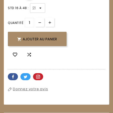
STD 16 À 48 :
QUANTITÉ
AJOUTER AU PANIER



Donnez votre avis