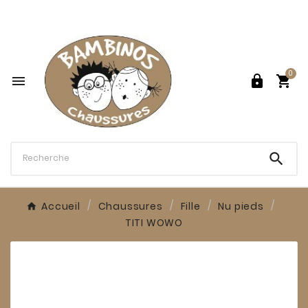

0




Accueil
Chaussures
Fille
Nu pieds
TITI WOWO