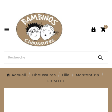

0




Accueil
Chaussures
Fille
Montant zip
PLUM FLO