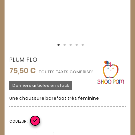
PLUM FLO
75,50 €
TOUTES TAXES COMPRISES
Derniers articles en stock
Une chaussure barefoot très féminine

COULEUR :