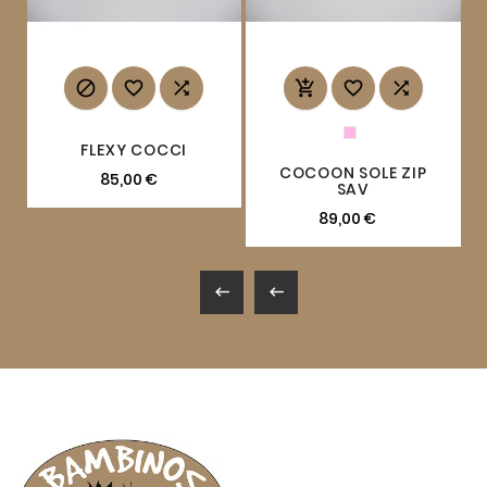






FLEXY COCCI
COCOON SOLE ZIP
85,00 €
SAV
89,00 €

