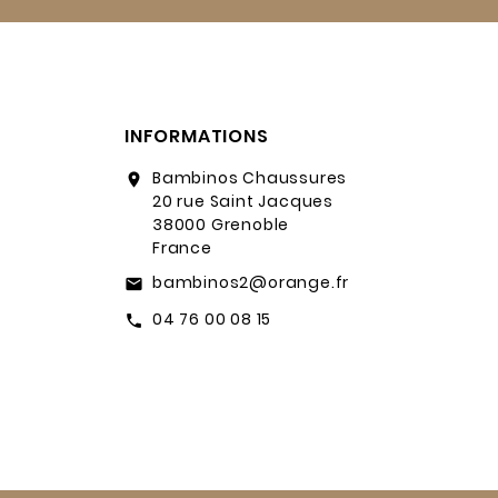
INFORMATIONS
Bambinos Chaussures
location_on
20 rue Saint Jacques
38000 Grenoble
France
bambinos2@orange.fr
email
04 76 00 08 15
call