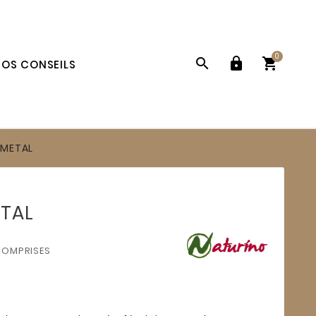
0



OS CONSEILS
 METAL
TAL
COMPRISES