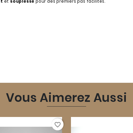
nt
et
souplesse
pour des premiers pas facilités.
Vous Aimerez Aussi
favorite_border