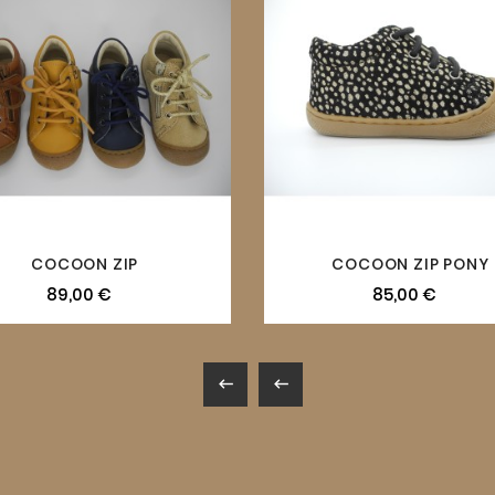

COCOON ZIP
COCOON ZIP PONY
89,00 €
85,00 €

