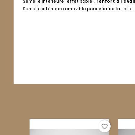
Semelle intérieure "effet sable",
renfort à l'ava
Semelle intérieure amovible pour vérifier la taille.
favorite_border