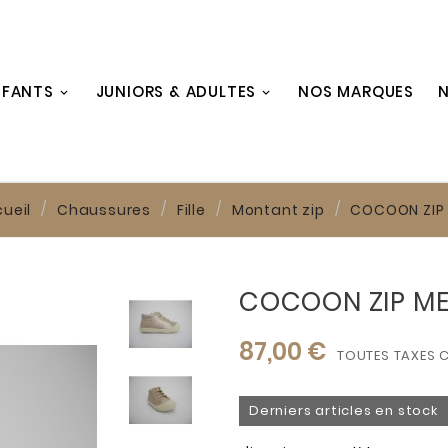
NFANTS
JUNIORS & ADULTES
NOS MARQUES
N
ueil
Chaussures
Fille
Montant zip
COCOON ZIP
COCOON ZIP ME
87,00 €
TOUTES TAXES 
Derniers articles en stock