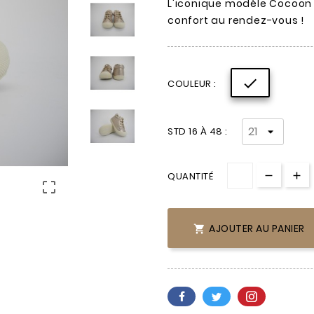
L'iconique modèle Cocoon 
confort au rendez-vous !

COULEUR :
STD 16 À 48 :
QUANTITÉ

AJOUTER AU PANIER
