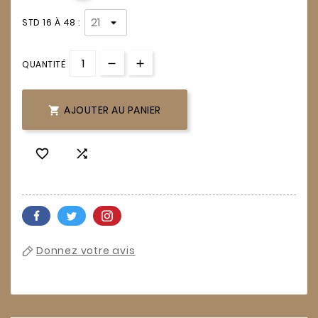
STD 16 À 48 :
QUANTITÉ
AJOUTER AU PANIER



Donnez votre avis