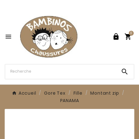

0




Accueil
Gore Tex
Fille
Montant zip
PANAMA