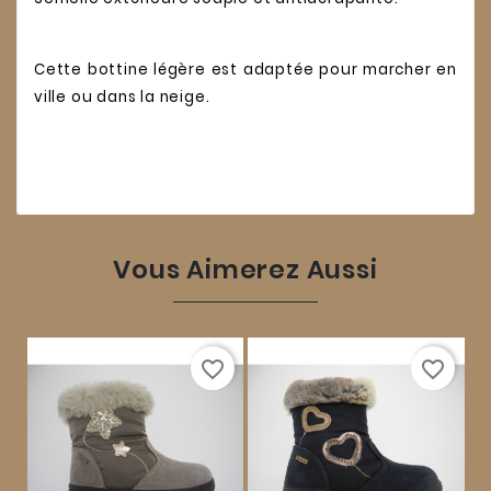
Cette bottine légère est adaptée pour marcher en
ville ou dans la neige.
Vous Aimerez Aussi
favorite_border
favorite_border