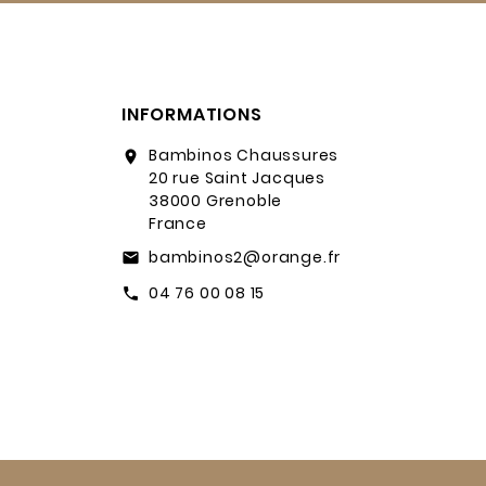
INFORMATIONS
Bambinos Chaussures
location_on
20 rue Saint Jacques
38000 Grenoble
France
bambinos2@orange.fr
email
04 76 00 08 15
call