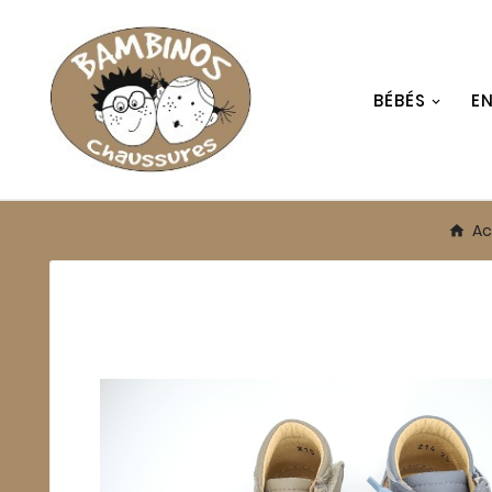
BÉBÉS
E
Ac