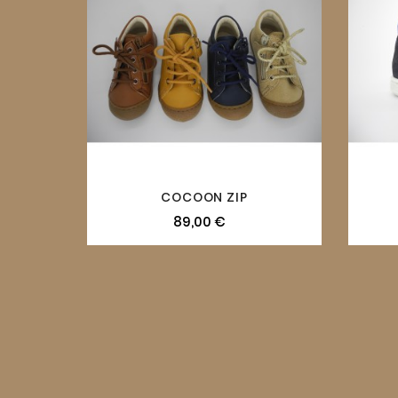

COCOON ZIP
89,00 €