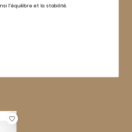
 l’équilibre et la stabilité.
favorite_border