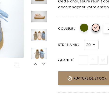
Cette chaussure réunit con
accompagner votre enfant 

COULEUR :
STD 16 À 48 :
QUANTITÉ




RUPTURE DE STOCK