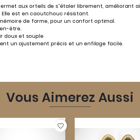
met aux orteils de s’étaler librement, améliorant ainsi
. Elle est en caoutchouc résistant.
à mémoire de forme, pour un confort optimal.
ien-être.
r doux et souple
ssent un ajustement précis et un enfilage facile.
Vous Aimerez Aussi
favorite_border