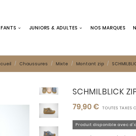
NFANTS
JUNIORS & ADULTES
NOS MARQUES
N
cueil
Chaussures
Mixte
Montant zip
SCHMILBLI
SCHMILBLICK ZI
79,90 €
TOUTES TAXES 
Produit disponible avec d'