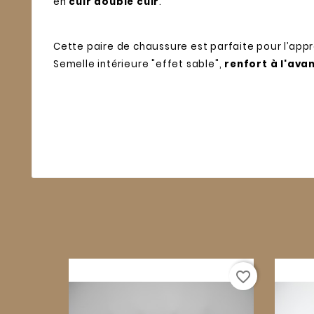
en
cuir doublé cuir
.
Cette paire de chaussure est parfaite pour l’app
Semelle intérieure "effet sable",
renfort à l'ava
favorite_border