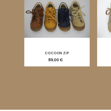

COCOON ZIP
89,00 €