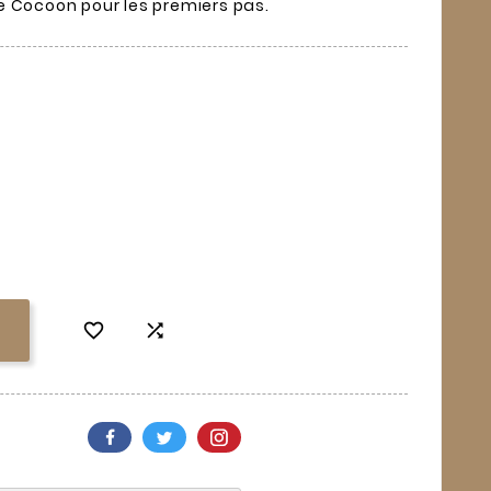
e Cocoon pour les premiers pas.

