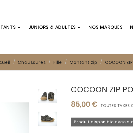
NFANTS
JUNIORS & ADULTES
NOS MARQUES
N
cueil
Chaussures
Fille
Montant zip
COCOON ZIP
COCOON ZIP P
85,00 €
TOUTES TAXES 
Produit disponible avec d'