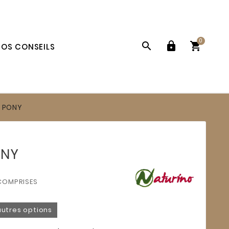
0



OS CONSEILS
 PONY
ONY
COMPRISES
autres options