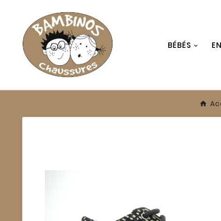
BÉBÉS
E
Ac