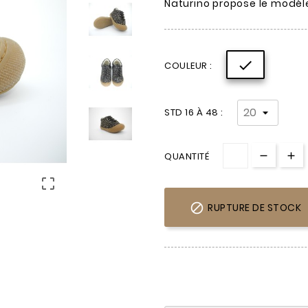
Naturino propose le modèl

COULEUR :
STD 16 À 48 :
QUANTITÉ


RUPTURE DE STOCK