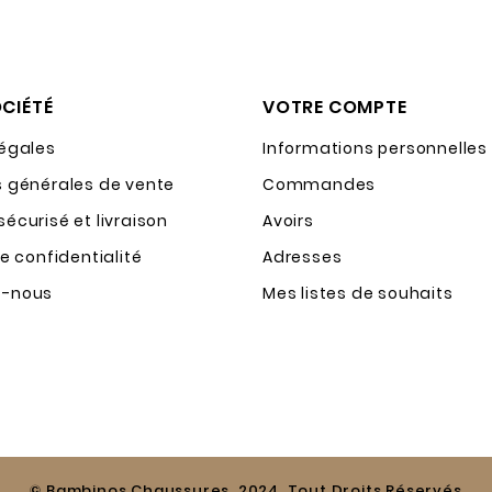
CIÉTÉ
VOTRE COMPTE
légales
Informations personnelles
s générales de vente
Commandes
écurisé et livraison
Avoirs
de confidentialité
Adresses
z-nous
Mes listes de souhaits
© Bambinos Chaussures. 2024. Tout Droits Réservés