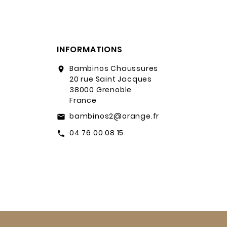
INFORMATIONS
Bambinos Chaussures
location_on
20 rue Saint Jacques
38000 Grenoble
France
bambinos2@orange.fr
email
04 76 00 08 15
call