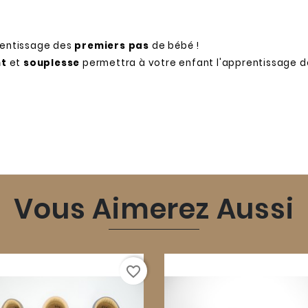
rentissage des
premiers pas
de bébé !
nt
et
souplesse
permettra à votre enfant l'apprentissage 
Vous Aimerez Aussi
favorite_border