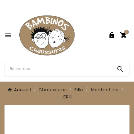

0




Accueil
Chaussures
Fille
Montant zip
JERKI