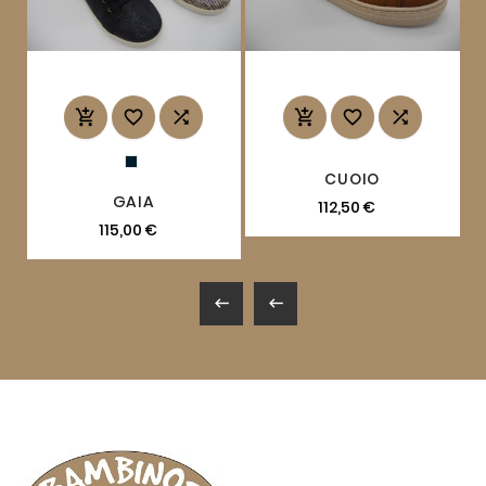






CUOIO
GAIA
112,50 €
115,00 €

