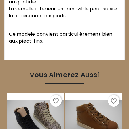
au quotidien.
La semelle intérieur est amovible pour suivre
la croissance des pieds.
Ce modèle convient particulièrement bien
aux pieds fins.
Vous Aimerez Aussi
favorite_border
favorite_border