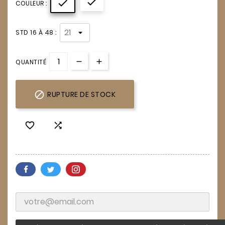


COULEUR :
STD 16 À 48 :
QUANTITÉ

RUPTURE DE STOCK

