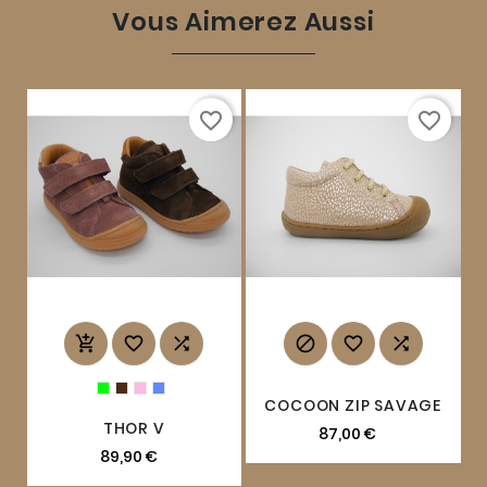
Vous Aimerez Aussi
favorite_border
favorite_border






COCOON ZIP SAVAGE
THOR V
87,00 €
89,90 €