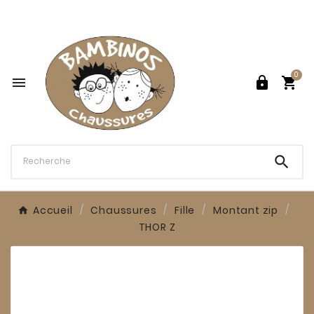

0




Accueil
Chaussures
Fille
Montant zip
THOR Z