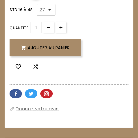
STD 16 À 48 :
QUANTITÉ
AJOUTER AU PANIER



Donnez votre avis