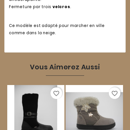
Fermeture par trois
velcros
.
Ce modèle est adapté pour marcher en ville
comme dans la neige.
Vous Aimerez Aussi
favorite_border
favorite_border