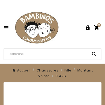

0




Accueil
Chaussures
Fille
Montant
Velcro
FLAVIA