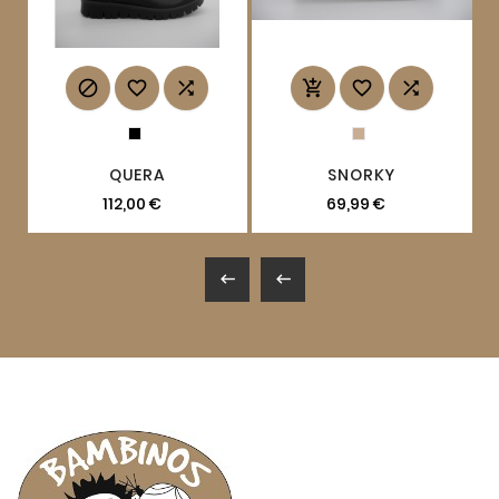






QUERA
SNORKY
112,00 €
69,99 €

