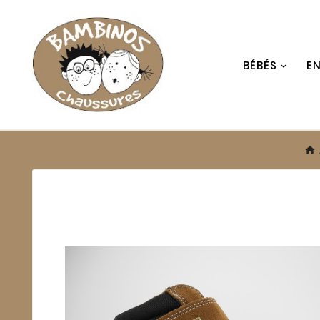
BÉBÉS
E