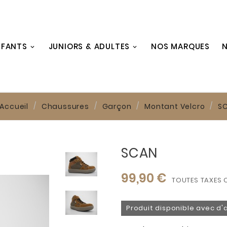
NFANTS
JUNIORS & ADULTES
NOS MARQUES
N
Accueil
Chaussures
Garçon
Montant Velcro
S
SCAN
99,90 €
TOUTES TAXES 
Produit disponible avec d'