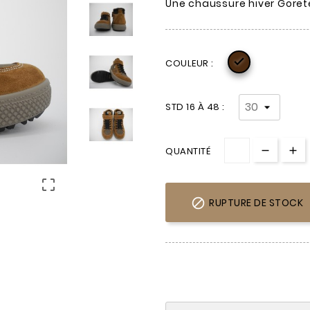
Une chaussure hiver Goretex

COULEUR :
STD 16 À 48 :
QUANTITÉ


RUPTURE DE STOCK