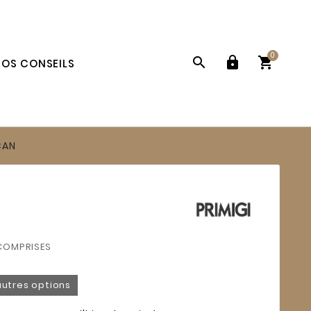
0



OS CONSEILS
CAN
COMPRISES
autres options