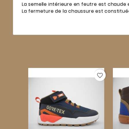
La semelle intérieure en feutre est chaude e
La fermeture de la chaussure est constituée 
favorite_border