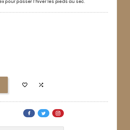
 pour passer l'hiver les pieds au sec.

