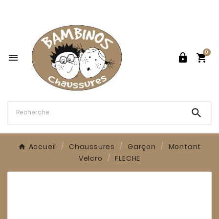

0




Accueil
Chaussures
Garçon
Montant
Velcro
FLECHE