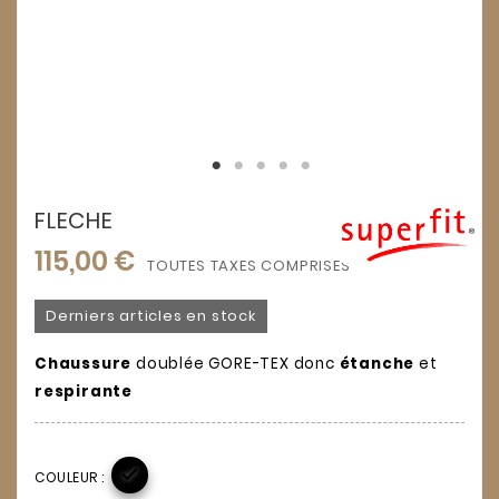
FLECHE
115,00 €
TOUTES TAXES COMPRISES
Derniers articles en stock
Chaussure
doublée GORE-TEX donc
étanche
et
respirante

COULEUR :