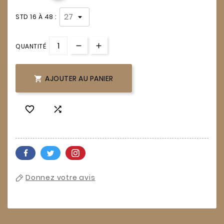
STD 16 À 48 :
QUANTITÉ
AJOUTER AU PANIER



Donnez votre avis