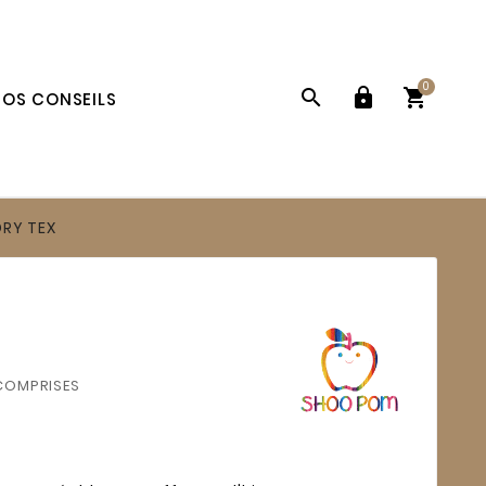
0



OS CONSEILS
RY TEX
COMPRISES