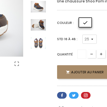
Une chaussure Shoo Pom im

COULEUR :
STD 16 À 48 :
QUANTITÉ

AJOUTER AU PANIER
