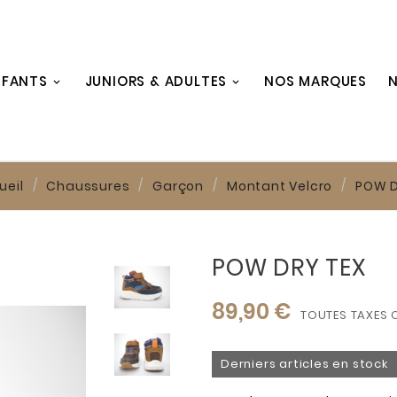
NFANTS
JUNIORS & ADULTES
NOS MARQUES
N
ueil
Chaussures
Garçon
Montant Velcro
POW D
POW DRY TEX
89,90 €
TOUTES TAXES 
Derniers articles en stock