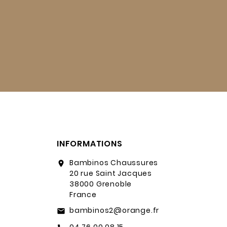
INFORMATIONS
Bambinos Chaussures
location_on
20 rue Saint Jacques
38000 Grenoble
France
bambinos2@orange.fr
email