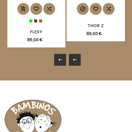






THOR Z
FLEXY
89,00 €
85,00 €

