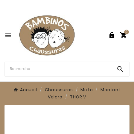

0




Accueil
Chaussures
Mixte
Montant
Velcro
THOR V