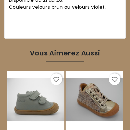
Disponible du 21 au 26.
Couleurs velours brun ou velours violet.
Vous Aimerez Aussi
favorite_border
favorite_border