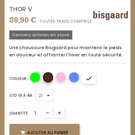
THOR V
89,90 €
TOUTES TAXES COMPRISES
Derniers articles en stock
Une chaussure Bisgaard pour maintenir le pieds
en douceur et affronter l'hiver en toute sécurité.


COULEUR :
STD 16 À 48 :
QUANTITÉ
AJOUTER AU PANIER
