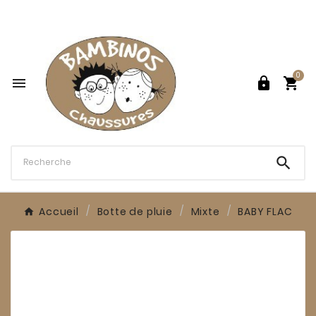

0




Accueil
Botte de pluie
Mixte
BABY FLAC