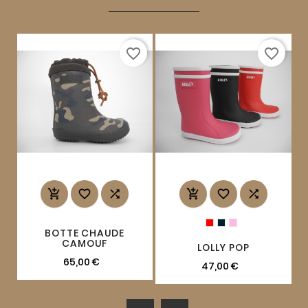
favorite_border
favorite_border






BOTTE CHAUDE
CAMOUF
LOLLY POP
65,00 €
47,00 €