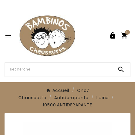

0




Accueil
Cho7
Chaussette
Antidérapante
Laine
10500 ANTIDERAPANTE