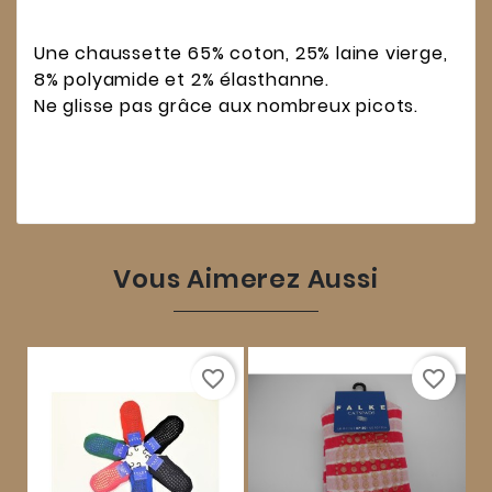
Une chaussette 65% coton, 25% laine vierge,
8% polyamide et 2% élasthanne.
Ne glisse pas grâce aux nombreux picots.
Vous Aimerez Aussi
favorite_border
favorite_border